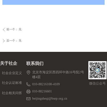
前一个：
无
ꄴ
后一个：
无
ꄲ
关于社企
联系我们
北京市海淀区西四环中路16号院2号
社会企业定义
楼4层
社企认证标准
微信公众号
010-88216100-4109
010-88216601
社企相关问答
beijingsheqi@bsep.org.cn