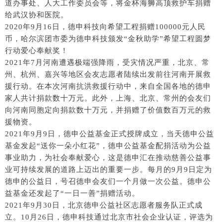
道办事处、人大工作委员会等，将金杯海狮高顶救护车捐赠
给武汉协和医院。
2020年9月16日，德申科技向希望工程捐赠100000元人民
币，哈尔滨团市委为德申科技颁发“金秋助学”希望工程圆梦
行动爱心奉献奖！
2021年7月河南遭遇极端强降雨，受灾情况严重，北京、常
州、杭州、嘉兴等地区会友志愿者陆续出发前往河南开展救
援行动。在本次河南抗洪救援行动中，来自全国各地的德申
家人共计捐款数十万元。此外，上海、北京、常州的会友们
向河南同胞定向捐款数十万元，并捐赠了价值数百万元的救
援物资。
2021年9月9日，德申公益基金正式授牌成立，当天德申公益
基金发起“送你一朵小红花”，德申公益基金配捐活动为公益
事业助力，为社会奉献爱心，这是德申汇在推动慈善公益事
业可持续发展的道路上迈出的重要一步。每月的9月9日定为
德申的公益日，号召德申会友们一个月做一次公益。德申公
益基金还发起了“一日一善”捐赠活动。
2021年9月30日，北京德申公益社区志愿者服务队正式成
立。10月26日，德申科技通过北京市社会企业认证，评选为