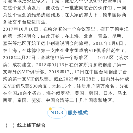
才能继续把公益做大。于是，他想为中小微企业做些事情，
在这个念头萌发后，他联合了一批志同道合的伙伴们，一同
为这个理念的雏形浇灌施肥，在大家的努力下，德申国际商
务社交平台应运而生。
2017年10月10日，在哈尔滨的一个会议室里，召开了德申汇
的第一场说明会，由此开始，在上海、北京、青岛、昆明、
嘉兴等地区开始了德申创建说明会的旅程。2018年1月6日，
在上海，全球德申第一支由企业家组成的VIP俱乐部诞生了。
2018年4月22日，全球德申第一个标准区——101A区（哈尔
滨）成功建立。2018年9月13日在俄罗斯海参崴创建了第一
支海外的VIP俱乐部。2019年12月12日在中国台湾创建了台
湾的第一支VIP俱乐部。截止2023年6月28日，国内外共计成
立VIP俱乐部500余支，地区15个，注册用户两万余名，分布
在全国20余个省市，海外俄罗斯、美国、韩国、日本、马来
西亚、泰国、斐济、中国台湾等二十几个国家和地区。
NO.
3
服务模式
（一）线上线下结合