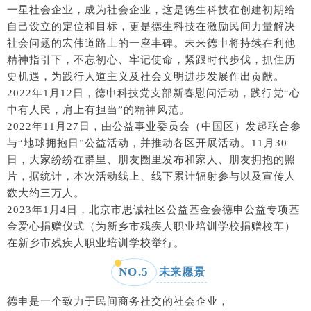
一星社会企业，成为社会企业，这是德生科技在创建初期给
自己设立的定位和目标，更是德生科技在激励民间力量解决
社会问题的宏伟道路上的一座丰碑。未来德申将持续在利他
精神指引下，不忘初心、牢记使命，紧跟时代步伐，抓住历
史机遇，为践行人道主义及社会文明进步发展作出贡献。
2022年1月12日，德申科技党支部新春慰问活动，践行党“心
中有人民，肩上有担当”的精神风范。
2022年11月27日，由公益事业委员会（中国区）发起联合参
与“地球拥抱日”公益活动，并推动各区开展活动。11月30
日，大家纷纷在群里、朋友圈里发布和家人、朋友拥抱的照
片，据统计，本次活动线上、线下累计辐射参与以及宣传人
数大约三万人。
2023年1月4日，北京市思诚社区公益基金会德申公益专项基
金爱心捐赠仪式（为新乡市残疾人职业培训学校捐赠校车）
在新乡市残疾人职业培训学校举行。
NO.5
未来愿景
德申是一个致力于民间商务社交的社会企业，