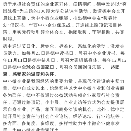
勇于承担社会责任的企业家群体。疫情期间，德申发起以“突
围战役”为主题的100期大型公益课堂活动，邀请德申会友开
启线上直播，为中小微企业赋能，推出德申会友“暖春计
划”倡议书、华西中小企业保卫战，开通线上路顶记项目路
演，用实际行动引领全体会友、抱团取暖，守望相助，共克
时艰。
德申通过节日化、标签化、标准化、系统化的活动，激发会
员活力。如每月23日是德申读书日，号召中小企业读书。每
年
11月11日
是德申徒步日，号召大家锻炼身体。每年12月12
日是德申
全球会员回家日
，号召会员回到俱乐部，
一起团
聚，感受家的温暖和关怀。
中小微企业是我国经济的重要力量，是现代化建设的中坚力
量。德申自成立以来，始终坚持以为中小微企业和创业者服
务为己任，德申不仅通过公益活动带领企业家履行社会责
任，还通过路顶记、小申展、企业走访等方式为会友提供展
示自身企业、产品、相互间商务洽谈的机会。此外，德申定
期开展社会责任与社会企业论坛、经济论坛、行业论坛等，
多方面、多角度、多维度、多样性助力中小微企业健康发
展，为中小微企业增添活力。