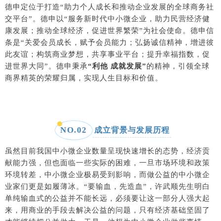
德申定位于打造“助力个人成长和推动企业发展的全球商务社
交平台”。德申以“服务新时代中小微企业，助力民营经济健
康发展；推动全球经济，促进世界繁荣”为社会使命。德申信
条是“关爱会员成长，赋予会员能力；弘扬诚信精神，增进彼
此友谊；构筑商业梦想，共享事业平台；提升幸福指数，促
进世界大同”。德申秉承
“利他 成就发展”
的精神，引领全球
商界精英的荣耀归属，实现人生目标和价值。
NO.
02
成立背景与发展历程
虽然目前我国中小微企业数量呈现快速增长的态势，经济贡
献能力强，但也面临一些实际的困难，一旦市场环境和政策
环境转差，中小微企业极易受到影响，而做公益的中小微企
业家们更是如履薄冰。“要输血，先造血”，许武顺先生明白
单纯输血式的公益并不能长远，必须要让这一部分人强大起
来，用商业的手段去解决公益的问题，只有经济基础坚固了