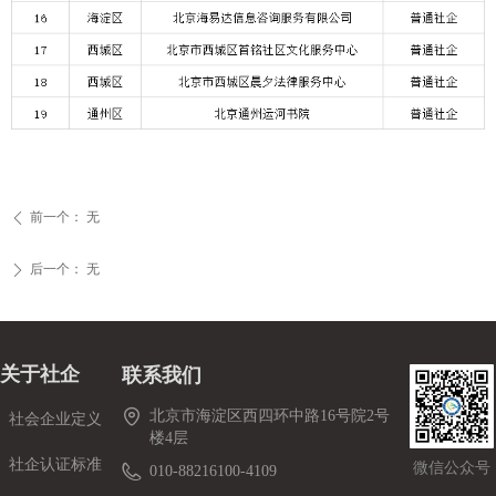
前一个：
无
ꄴ
后一个：
无
ꄲ
关于社企
联系我们
北京市海淀区西四环中路16号院2号
社会企业定义
楼4层
社企认证标准
微信公众号
010-88216100-4109